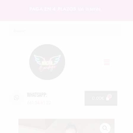
PAGA EN 4 PLAZOS sin interés
WHATSAPP:
0.00
€
661 04 81 22