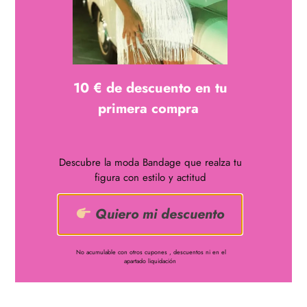
descripción
10 € de descuento en tu
primera compra
Conjunto bandage 2 piezas compuesto por falda midi con
abertura trasera y top con tirantes finos y detalle central de flor
decorada, disponible en rosa y en negro ,confeccionado en
Descubre la moda Bandage que realza tu
Rayón y Poliéster
figura con estilo y actitud
Quiero mi descuento
No acumulable con otros cupones , descuentos ni en el
apartado liquidación