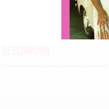
descripción
Sandalias transparentes con detalle de pedrería, altura del tacón