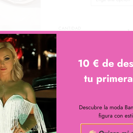
CANTIDAD
AÑADIR AL CARRITO
10 € de de
tu primer
Descubre la moda Ban
figura con esti
Quiero mi 