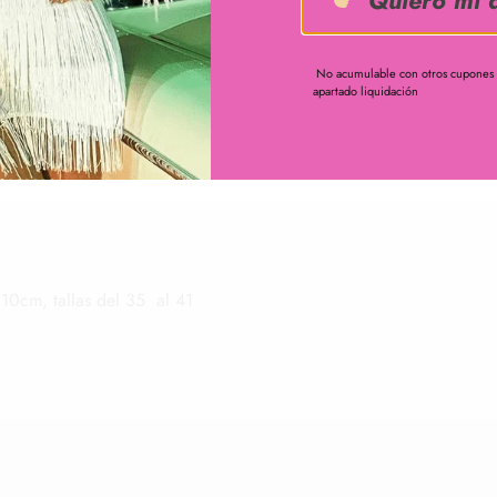
No acumulable con otros cupones ,
apartado liquidación
 10cm, tallas del 35 al 41