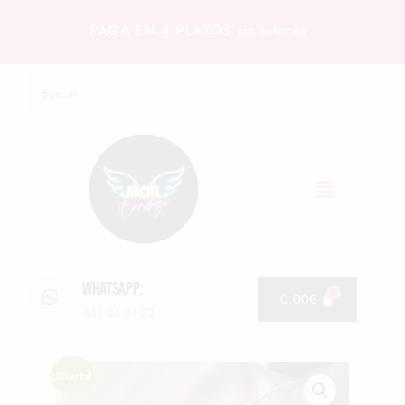
PAGA EN 4 PLAZOS sin interés
WHATSAPP:
0.00
€
661 04 81 22
¡Oferta!