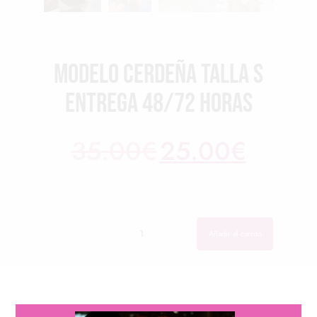
Modelo Cerdeña TALLA S
ENTREGA 48/72 HORAS
35.00
€
25.00
€
Cantidad
Cantidad
Añadir al carrito