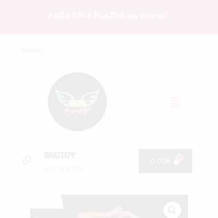
PAGA EN 4 PLAZOS sin interés
WHATSAPP:
0.00
€
661 04 81 22