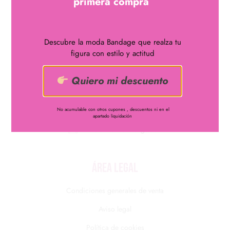
primera compra
Descubre la moda Bandage que realza tu
figura con estilo y actitud
Quiero mi descuento
¿Quieres lucir curvas?
Disfruta de uno de nuestros
vestidos bandage
No acumulable con otros cupones , descuentos ni en el
661048122
apartado liquidación
info@nachabandage.com
ÁREA LEGAL
Condiciones generales de venta
Aviso legal
Política de cookies