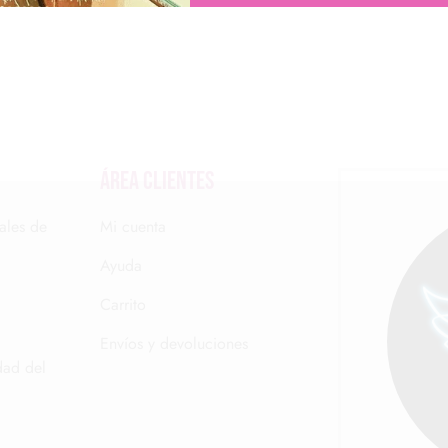
Área clientes
ales de
Mi cuenta
Ayuda
Carrito
Envíos y devoluciones
dad del