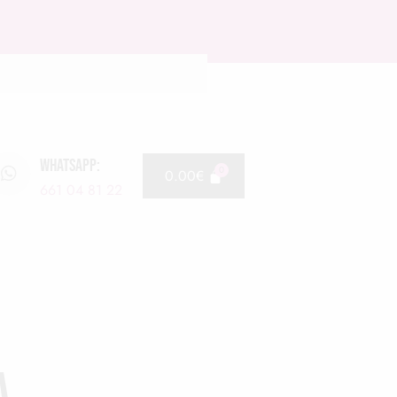
WHATSAPP:
0.00
€
661 04 81 22
a