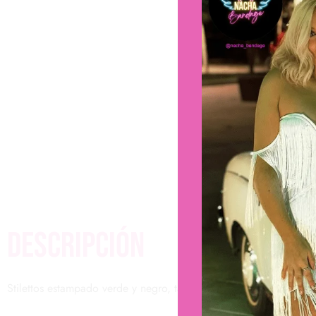
descripción
Stilettos estampado verde y negro, tallas desde 35 al 42, altur