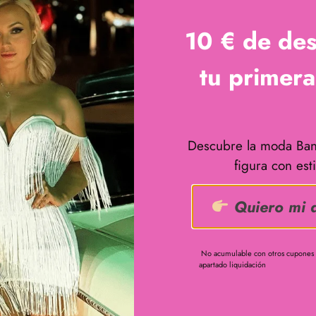
AÑADIR AL CARRITO
10 € de de
tu primer
Descubre la moda Ban
figura con esti
Quiero mi 
No acumulable con otros cupones ,
apartado liquidación
a de tacón 8 cm, 10 cm 12cm