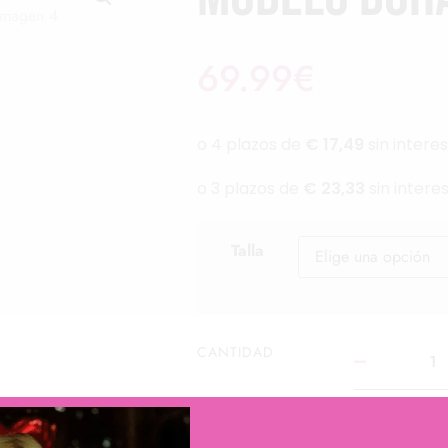
69.99
€
Talla
CANTIDAD