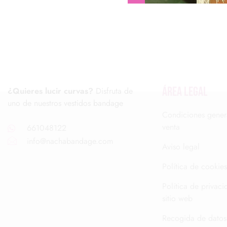
ÁREA LEGAL
¿Quieres lucir curvas?
Disfruta de
uno de nuestros vestidos bandage
Condiciones gener
venta
661048122
info@nachabandage.com
Aviso legal
Política de cookies
Política de privaci
sitio web
Recogida de datos