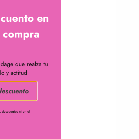
scuento en
a compra
dage que realza tu
lo y actitud
descuento
 descuentos ni en el