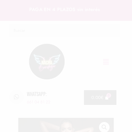
PAGA EN 4 PLAZOS sin interés
WHATSAPP:
0.00
€
661 04 81 22