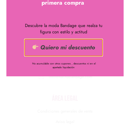
primera compra
Descubre la moda Bandage que realza tu
figura con estilo y actitud
Quiero mi descuento
¿Quieres lucir curvas?
Disfruta de uno de nuestros
vestidos bandage
No acumulable con otros cupones , descuentos ni en el
apartado liquidación
661048122
info@nachabandage.com
ÁREA LEGAL
Condiciones generales de venta
Aviso legal