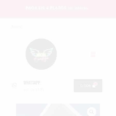
PAGA EN 4 PLAZOS sin interés
WHATSAPP:
0.00
€
661 04 81 22