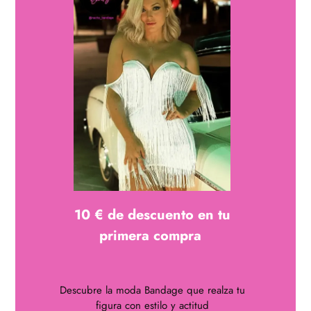
Vestido bandage de largo midi con cremallera trasera, escote
halter y espectacular decoración simil floral en la parte
superior delantera y cuello.
Confeccionado en Rayón y Poliéster
Modelo en producción completada en 8 dias
10 € de descuento en tu
primera compra
¿Quieres lucir curvas?
Disfruta de uno de nuestros
vestidos bandage
Descubre la moda Bandage que realza tu
figura con estilo y actitud