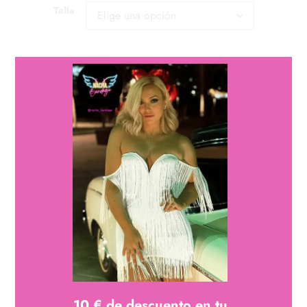
Talla
Cantidad
Cantidad
Añadir al carrito
descripción
Espectacular vestido bandage con hombreras, escote
10 € de descuento en tu