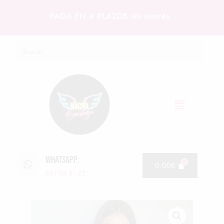
PAGA EN 4 PLAZOS sin interés
WHATSAPP:
0.00
€
661 04 81 22