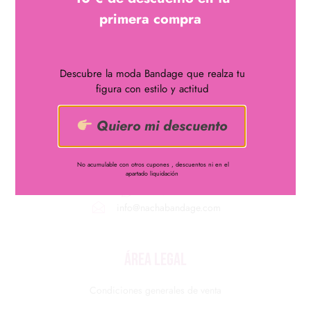
corazón, en largo mini, adornado de pedreria y bajo
primera compra
acabado en plumas , confeccionado en Rayón
Descubre la moda Bandage que realza tu
figura con estilo y actitud
Quiero mi descuento
¿Quieres lucir curvas?
Disfruta de uno de nuestros
vestidos bandage
No acumulable con otros cupones , descuentos ni en el
apartado liquidación
661048122
info@nachabandage.com
ÁREA LEGAL
Condiciones generales de venta