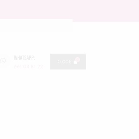
WHATSAPP:
0.00
€
661 04 81 22