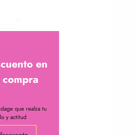
scuento en
a compra
dage que realza tu
lo y actitud
descuento