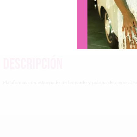
descripción
Plataformas con estampado de leopardo y pulsera de cierre al tob