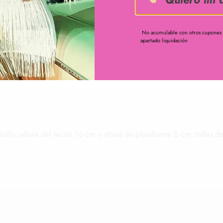
No acumulable con otros cupones ,
apartado liquidación
illo, altura del tacón 16 cm y altura de plataforma 6 cm, tallas d