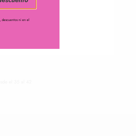
 descuentos ni en el
esde el 35 al 42