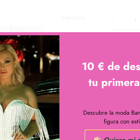
CANTIDAD
AÑADIR AL CARRITO
10 € de de
tu primer
Descubre la moda Ban
figura con esti
Quiero mi 