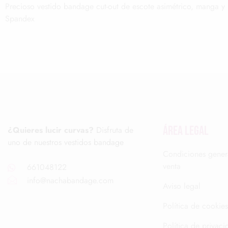
Precioso vestido bandage cut-out de escote asimétrico, manga 
Spandex
ÁREA LEGAL
¿Quieres lucir curvas?
Disfruta de
uno de nuestros vestidos bandage
Condiciones gener
venta
661048122
info@nachabandage.com
Aviso legal
Política de cookies
Política de privaci