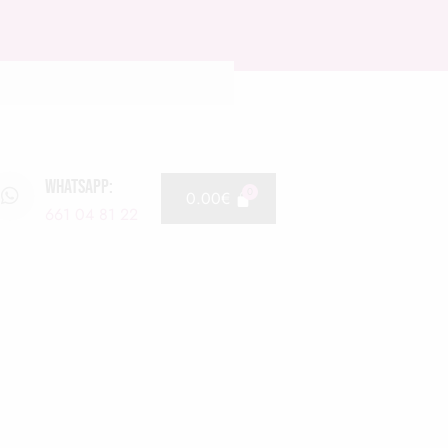
WHATSAPP:
0.00
€
661 04 81 22