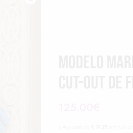
Modelo Mar
cut-out de 
125.00
€