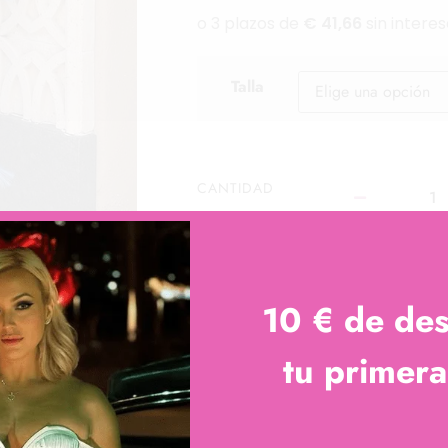
Talla
CANTIDAD
AÑADIR AL CARRITO
10 € de de
tu primer