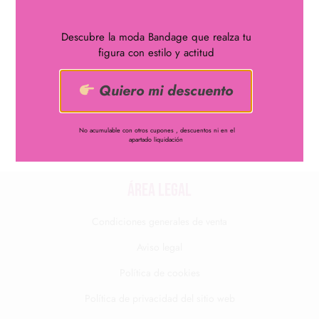
Descubre la moda Bandage que realza tu
figura con estilo y actitud
¿Quieres lucir curvas?
Disfruta de uno de nuestros
vestidos bandage
Quiero mi descuento
661048122
No acumulable con otros cupones , descuentos ni en el
info@nachabandage.com
apartado liquidación
ÁREA LEGAL
Condiciones generales de venta
Aviso legal
Política de cookies
Política de privacidad del sitio web