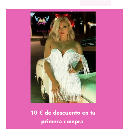
descripción
Bikini con copas reforzadas y braguita de lazo con
terminaciones de perlas, sobre collar de perlas decorativo,
confeccionado en Poliéster
10 € de descuento en tu
primera compra