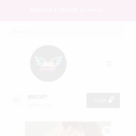
PAGA EN 4 PLAZOS sin interés
WHATSAPP:
0.00
€
661 04 81 22