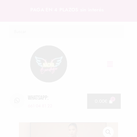
PAGA EN 4 PLAZOS sin interés
WHATSAPP:
0.00
€
661 04 81 22