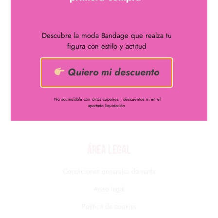
Descubre la moda Bandage que realza tu
figura con estilo y actitud
¿Quieres lucir curvas?
Disfruta de uno de nuestros
Quiero mi descuento
vestidos bandage
No acumulable con otros cupones , descuentos ni en el
661048122
apartado liquidación
info@nachabandage.com
ÁREA LEGAL
Condiciones generales de venta
Aviso legal
Política de cookies