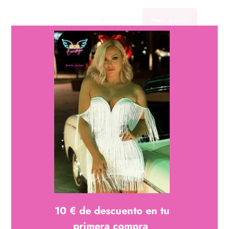
Cantidad
Cantidad
Añadir al carrito
descripción
Mono largo de tirantes finos, copas reforzasas, corte skinny y
decoracion de pedreria en su totalidad , confeccionado en
Rayón, poliéster y Spandex
10 € de descuento en tu
primera compra