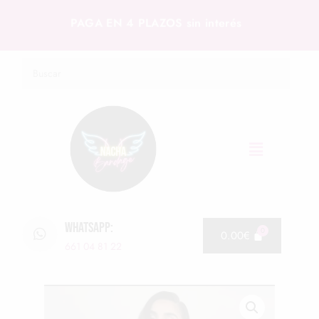
PAGA EN 4 PLAZOS sin interés
WHATSAPP:
0.00
€
661 04 81 22