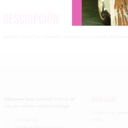
descripción
Sandalia tacón fino totalmente adornada y con detalle de plumas
ÁREA LEGAL
¿Quieres lucir curvas?
Disfruta de
uno de nuestros vestidos bandage
Condiciones gener
venta
661048122
info@nachabandage.com