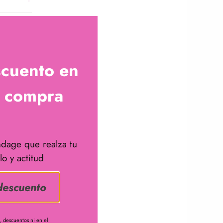
scuento en
a compra
dage que realza tu
lo y actitud
descuento
 descuentos ni en el