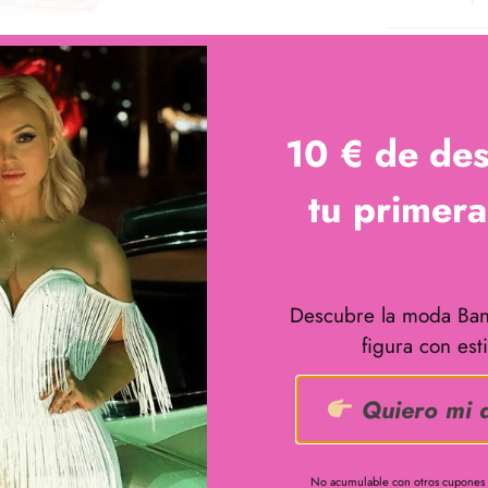
AÑADIR AL CARRITO
10 € de de
tu primer
Descubre la moda Ban
figura con esti
Quiero mi 
No acumulable con otros cupones ,