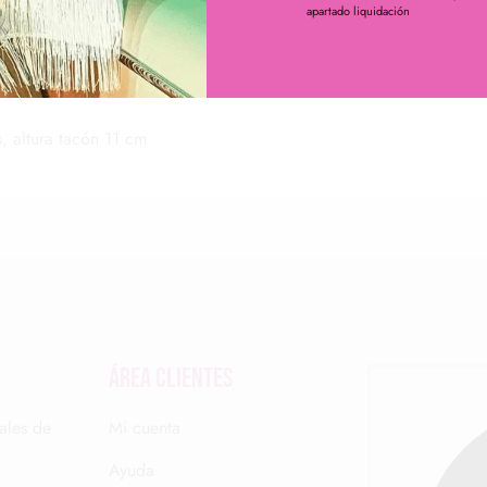
apartado liquidación
, altura tacón 11 cm
Área clientes
ales de
Mi cuenta
Ayuda