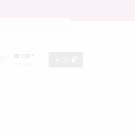
WHATSAPP:
0.00
€
661 04 81 22