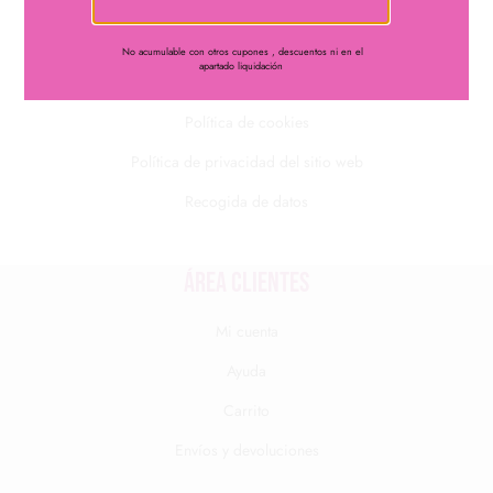
Condiciones generales de venta
No acumulable con otros cupones , descuentos ni en el
apartado liquidación
Aviso legal
Política de cookies
Política de privacidad del sitio web
Recogida de datos
Área clientes
Mi cuenta
Ayuda
Carrito
Envíos y devoluciones