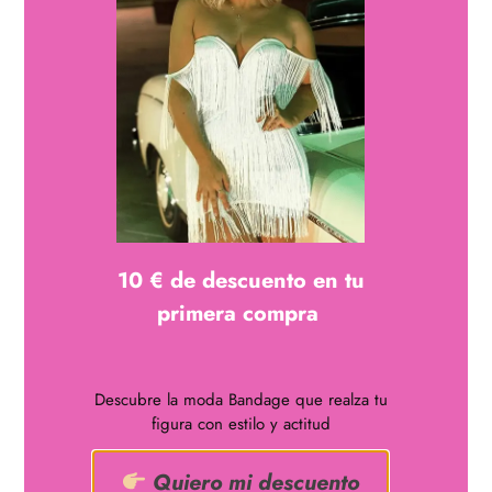
Stiletto con base dorada y decorado con tachuelas en colores
disponible en tallas desde el 35 al 42, altura del tacón 8cm 10
cm y 12cm
10 € de descuento en tu
¿Quieres lucir curvas?
Disfruta de uno de nuestros
primera compra
vestidos bandage
661048122
Descubre la moda Bandage que realza tu
info@nachabandage.com
figura con estilo y actitud
Quiero mi descuento
ÁREA LEGAL