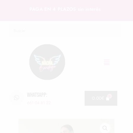
PAGA EN 4 PLAZOS sin interés
WHATSAPP:
0.00
€
661 04 81 22