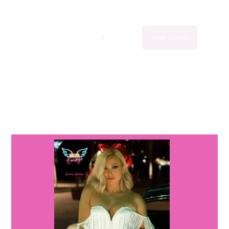
Cantidad
Cantidad
Añadir al carrito
descripción
Este espectacular
vestido bandage strapless
redefine la
elegancia moderna con su diseño minimalista y su silueta
arquitectónica. Confeccionado en tejido bandage de alta