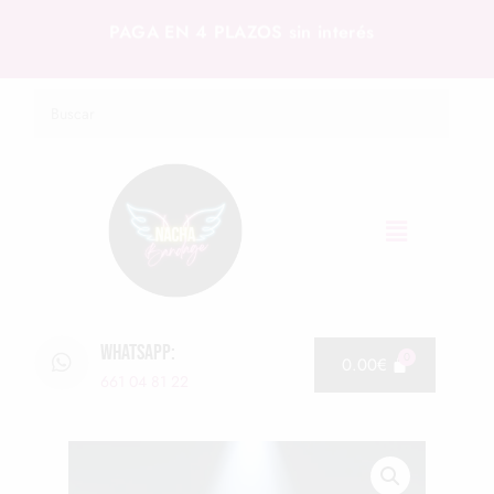
PAGA EN 4 PLAZOS sin interés
WHATSAPP:
0.00
€
661 04 81 22