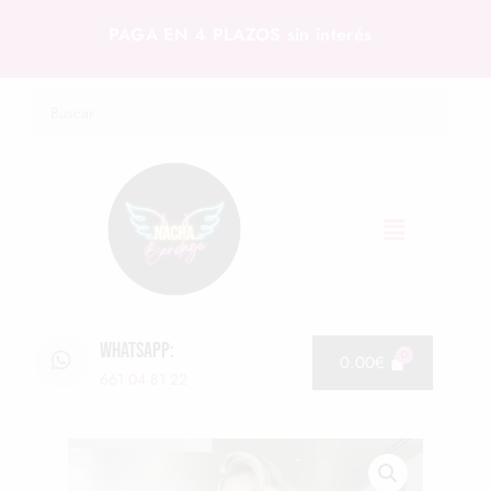
PAGA EN 4 PLAZOS sin interés
WHATSAPP:
0.00
€
661 04 81 22