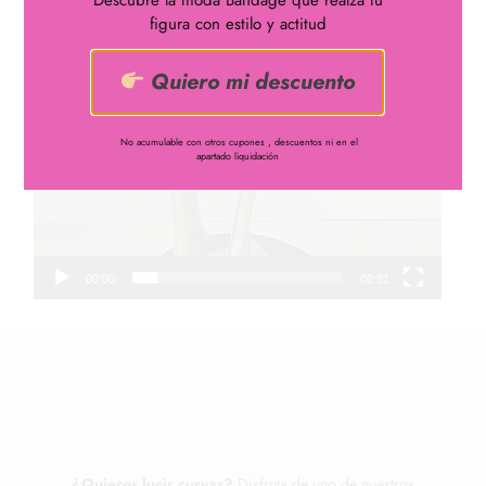
Descubre la moda Bandage que realza tu
figura con estilo y actitud
Quiero mi descuento
No acumulable con otros cupones , descuentos ni en el
apartado liquidación
00:00
00:31
¿Quieres lucir curvas?
Disfruta de uno de nuestros