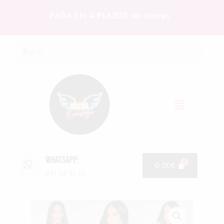
PAGA EN 4 PLAZOS sin interés
WHATSAPP:
0.00
€
661 04 81 22