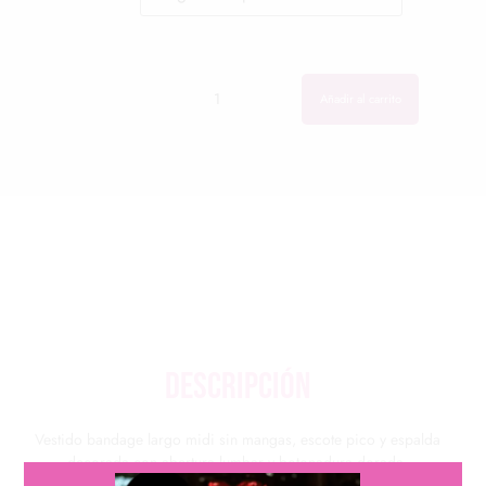
Cantidad
Cantidad
Añadir al carrito
descripción
Vestido bandage largo midi sin mangas, escote pico y espalda
decorada con abertura lumbar y botonadura dorada,
disponible en morado y en negro