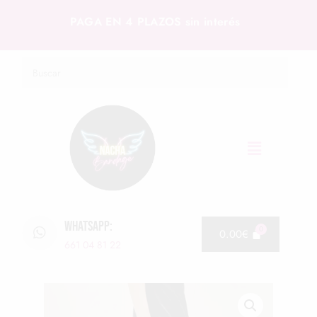
PAGA EN 4 PLAZOS sin interés
WHATSAPP:
0.00
€
661 04 81 22