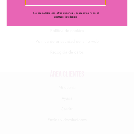
Condiciones generales de venta
No acumulable con otros cupones , descuentos ni en el
apartado liquidación
Aviso legal
Política de cookies
Política de privacidad del sitio web
Recogida de datos
Área clientes
Mi cuenta
Ayuda
Carrito
Envíos y devoluciones