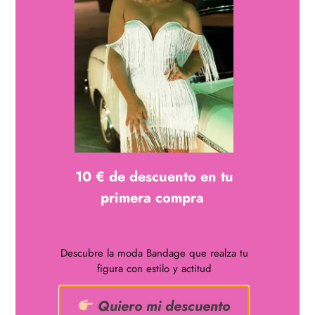
Impresionante vestido bandage largo, , choker que se une al
escote por medio de tiras decoradas, corte cut-out,manga
larga ( guantes no incluidos)confeccionado en Rayón y
Spandex
10 € de descuento en tu
¿Quieres lucir curvas?
Disfruta de uno de nuestros
primera compra
vestidos bandage
661048122
Descubre la moda Bandage que realza tu
info@nachabandage.com
figura con estilo y actitud
ÁREA LEGAL
Quiero mi descuento