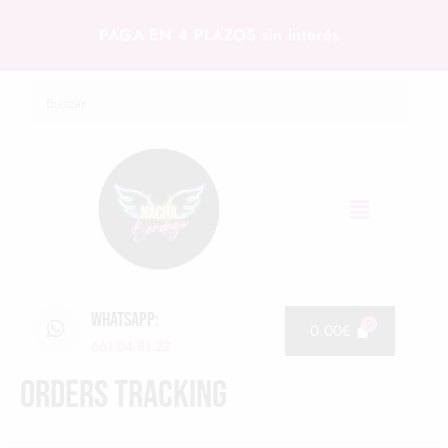
PAGA EN 4 PLAZOS sin interés
WHATSAPP:
0.00
€
661 04 81 22
Orders Tracking