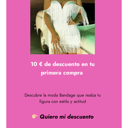
Aviso legal
Política de cookies
Política de privacidad del sitio web
Recogida de datos
Área clientes
10 € de descuento en tu
Mi cuenta
primera compra
Ayuda
Carrito
Descubre la moda Bandage que realza tu
Envíos y devoluciones
figura con estilo y actitud
Quiero mi descuento