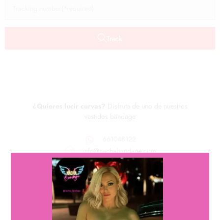
Track
¿Quieres lucir curvas?
Disfruta de uno de nuestros
vestidos bandage
661048122
info@nachabandage.com
ÁREA LEGAL
Condiciones generales de venta