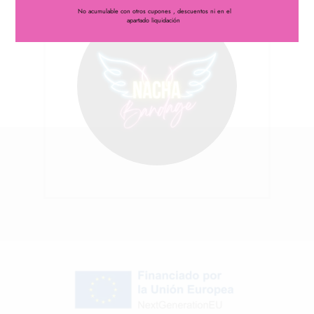
No acumulable con otros cupones , descuentos ni en el
apartado liquidación